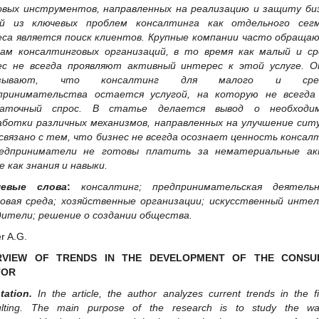
овых инструментов, направленных на реализацию и защиту биз
й из ключевых проблем консалтинга как отдельного сег
еса является поиск клиентов. Крупные компании часто обр
ащаю
гам консалтинговых организаций, в то время как малый и ср
ес не всегда проявляют активный интерес к этой услуге. О
азывают, что консалтинг для малого и сред
принимательства остается услугой, на которую не всегда
таточный спрос. В статье де
лается вывод о необходи
аботки различных механизмов, направленных на улучшение сит
связано с тем, что бизнес не всегда осознает ценность консал
едприниматели не готовы платить за нематериальные ак
е как знания и навыки
.
чевые слова
:
консалтинг; предпринимательская деятельн
овая среда; хозяйственные организации; искусственный интел
дители; решение о создании общества
.
r A.G.
RVIEW OF TRENDS IN THE DEVELOPMENT OF THE CONSU
TOR
tation.
In the article, the author analyzes current trends in the fi
ulting. The main purpose of
the research is to study the w