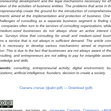
preneurship development and the legal mechanisms necessary for eff
ation of the activities of business entities. The problems that arise in th
trepreneurship create the ground for the introdu
ction of comprehensive
uments aimed at the implementation and protection of business. One 
hallenges of consulting as a separate business segment is finding cl
 companies often turn to the services of consulting organizatio
ns, whil
edium-sized businesses do not always show an active interest i
ce. Surveys show that consulting for small and medium-sized busi
ns a service that is not always in sufficient demand. The article con
t i
s necessary to develop various mechanisms aimed at improvi
tion. This is due to the fact that businesses are not always aware of th
nsulting, and entrepreneurs are not willing to pay for intangible asse
owledge and skills
.
words:
consulting; entrepreneurial activity; digital environment; bu
zations; artificial intelligence; founders; decision to create a society
.
Скачать статью (файл pdf) — Download (pdf)
произведение доступно по
лицензии Creative Commons «Attrib