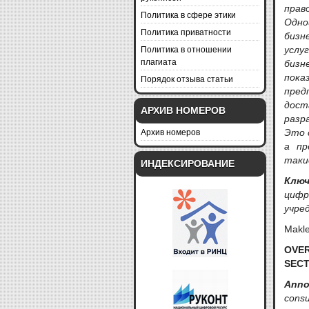
прав
Политика в сфере этики
Одно
Политика приватности
бизн
Политика в отношении
услу
плагиата
бизн
пок
Порядок отзыва статьи
пред
дос
АРХИВ НОМЕРОВ
разр
Архив номеров
Это 
а пр
таки
ИНДЕКСИРОВАНИЕ
Клю
цифр
учре
Makle
OVE
SEC
Anno
cons