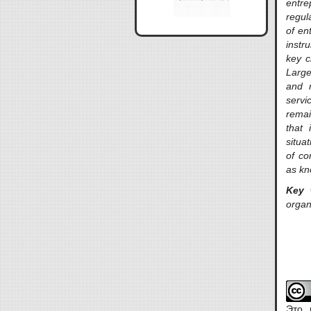
entre
regul
of en
instr
key c
Large
and m
servi
remai
that i
situa
of co
as kn
Key 
organi
Это 