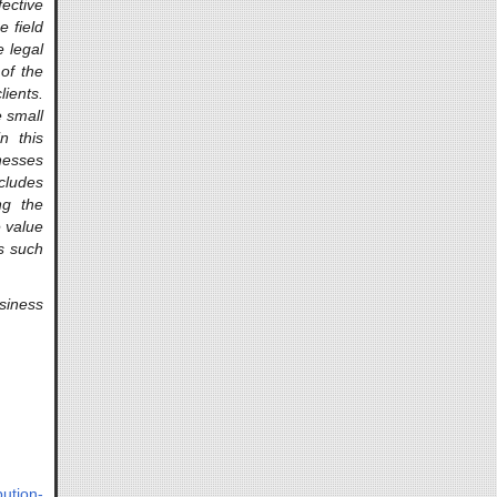
ective
e field
 legal
of the
ients.
e small
n this
nesses
cludes
ng the
e value
ts such
siness
ution-