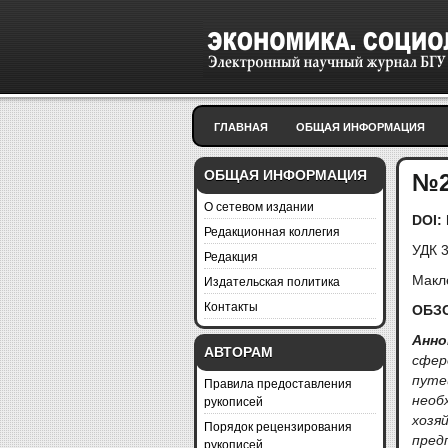
ГЛАВНАЯ
ОБЩАЯ ИНФОРМАЦИЯ
ОБЩАЯ ИНФОРМАЦИЯ
№2
О сетевом издании
DOI
:
Редакционная коллегия
УДК 
Редакция
Издательская политика
Макле
Контакты
ОБЗ
Анно
АВТОРАМ
сфер
пут
Правила предоставления
рукописей
нео
хоз
Порядок рецензирования
пред
рукописей