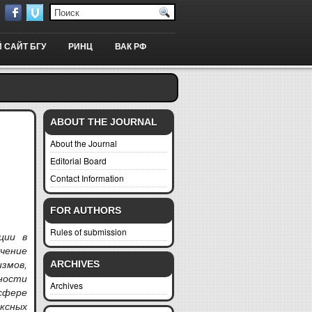
 САЙТ БГУ
РИНЦ
ВАК РФ
ABOUT THE JOURNAL
About the Journal
Editorial Board
Сontaсt Information
FOR AUTHORS
Rules of submission
ции в
чение
ARCHIVES
змов,
ности
Archives
сфере
ксных