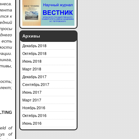
неса.
мента
тся к
едний
просы
него
Архивы
 есть
Декабрь 2018
мости
Октябрь 2018
уации.
тинга,
Июнь 2018
тивы,
Март 2018
Декабрь 2017
ость;
Сентябрь 2017
лект;
Июнь 2017
Март 2017
Ноябрь 2016
LTING
Октябрь 2016
Июнь 2016
eld of
ays of