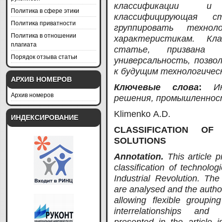
классификации и
Политика в сфере этики
классифицирующая
с
Политика приватности
группировать техно
Политика в отношении
характеристикам. Кла
плагиата
статье, призвана 
Порядок отзыва статьи
универсальность, позв
к будущим технологиче
АРХИВ НОМЕРОВ
Ключевые слова
:
И
Архив номеров
решения, промышленност
Klimenko A.D.
ИНДЕКСИРОВАНИЕ
CLASSIFICATION OF
SOLUTIONS
Annotation.
This article 
classification of technolo
Industrial Revolution. The
are
analysed
and the author
allowing f
lexible groupin
interrelationships and c
presented in the article 